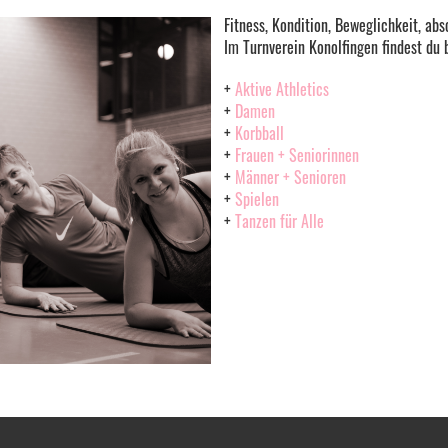
Fitness, Kondition, Beweglichkeit, ab
Im Turnverein Konolfingen findest du
+
Aktive Athletics
+
Damen
+
Korbball
+
Frauen + Seniorinnen
+
Männer + Senioren
+
Spielen
+
Tanzen für Alle