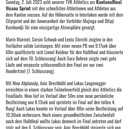
Sonntag, 2. Juli 2023 acht unserer TVK Athletics am
Kantonalfinal
Visana Sprint
mit den schnellsten Athletinnen und Athleten aus
dem Kanton messen. Auf der Höhematte in Interlaken wurde mit dem
Citysprint und der Anwesenheit der Vorbilder Mujinga und Ditaji
Kambundji für eine einzigartige Atmosphäre gesorgt.
Marin Marmet, Corsin Schwab und Lenia Sterchi zeigten in den
Vorläufen solide Leistungen. Mit einer neuen PB von 9.17sek über
60m qualifizierte sich Lionel Koïdeur für den Halbfinal und klassierte
sich auf dem 10. Schlussrang! Auch Sara Bohren zeigte zwei gute
Läufe und verpasste schlussendlich den Final um nur zwei
Hundertstel (7. Schlussrang).
Mit Nino Abplanalp, Anic Brechbühl und Lukas Langenegger
erreichten in einem starken Teilnehmerfeld gleich drei Athletics die
Finalläufe. Nino lief im Vorlauf über 50m eine neue persönliche
Bestleistung von 8.13sek und sprintete im Final auf den tollen 4.
Rang! Auch Lukas konnte im Vorlauf über 80m seine Bestleistung auf
10.30sek verbessern. Nach einem gesundheitlichen Zwischenfall
nach dem Halbfinal wollte Lukas dennoch im Final antreten und darf
stolz auf den 6. Schlussrang sein. Anic Brechbühl steigerte sich von